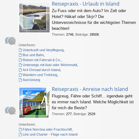
Reisepraxis - Urlaub in Island
Zu Fuss oder mit dem Auto? Im Zelt oder
Hotel? Hákarl oder Skýr? Die
Unterverzeichnisse für die wichtigsten Themen
beachten!
Themen
:
2746
,
Beiträge
:
28506
Unterforen:
Unterkunft und Verpflegung
,
Bus und Bahn
,
Reisen mit Fahrrad & Co.
,
Unterwegs mit Auto oder Wohnmobil
,
4x4 Onroad durch Island
,
Wandern und Trekking
,
Ausrüstung
Reisepraxis - Anreise nach Island
Flugzeug, Fähre oder Schiff... irgendwie geht
es immer nach Island. Welche Möglichkeit ist
für mich die Beste?
Themen
:
277
,
Beiträge
:
2529
Unterforen:
Fähre Norröna oder Frachtschiff
,
Line und Charter - Flüge nach Island