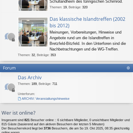
Schullandheim des türingischen Schirnrod.
Themen
:
19
,
Beiträge
:
320
Das klassische Islandtreffen (2002
bis 2012)
Meinungen, Vorbereitungen, Hinweise und
Angebote rund um die Islandtreffen in
Bretzfeld-Bitzfeld. In den Unterforen sind die
Nachbetrachtungen und die WG-Treffen.
Themen
:
32
,
Beiträge
:
353
Forum
Das Archiv
Themen
:
189
,
Beiträge
:
711
Unterforum:
ARCHIV: Veranstaltungshinweise
Wer ist online?
Insgesamt sind
821
Besucher online :: 6 sichtbare Mitglieder, 0 unsichtbare Mitglieder und
815 Gäste (basierend auf den aktiven Besuchern der letzten 5 Minuten)
Der Besucherrekord liegt bei
3736
Besuchern, die am So 19. Okt 2025, 08:35 gleichzeitig
online waren.