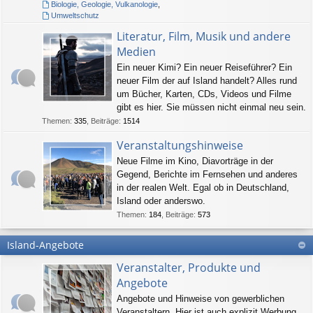
Biologie, Geologie, Vulkanologie
,
Umweltschutz
Literatur, Film, Musik und andere
Medien
Ein neuer Kimi? Ein neuer Reiseführer? Ein
neuer Film der auf Island handelt? Alles rund
um Bücher, Karten, CDs, Videos und Filme
gibt es hier. Sie müssen nicht einmal neu sein.
Themen
:
335
,
Beiträge
:
1514
Veranstaltungshinweise
Neue Filme im Kino, Diavorträge in der
Gegend, Berichte im Fernsehen und anderes
in der realen Welt. Egal ob in Deutschland,
Island oder anderswo.
Themen
:
184
,
Beiträge
:
573
Island-Angebote
Veranstalter, Produkte und
Angebote
Angebote und Hinweise von gewerblichen
Veranstaltern. Hier ist auch explizit Werbung