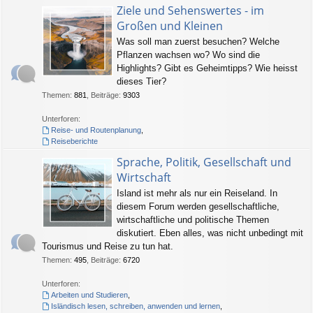
Ziele und Sehenswertes - im
Großen und Kleinen
Was soll man zuerst besuchen? Welche
Pflanzen wachsen wo? Wo sind die
Highlights? Gibt es Geheimtipps? Wie heisst
dieses Tier?
Themen
:
881
,
Beiträge
:
9303
Unterforen:
Reise- und Routenplanung
,
Reiseberichte
Sprache, Politik, Gesellschaft und
Wirtschaft
Island ist mehr als nur ein Reiseland. In
diesem Forum werden gesellschaftliche,
wirtschaftliche und politische Themen
diskutiert. Eben alles, was nicht unbedingt mit
Tourismus und Reise zu tun hat.
Themen
:
495
,
Beiträge
:
6720
Unterforen:
Arbeiten und Studieren
,
Isländisch lesen, schreiben, anwenden und lernen
,