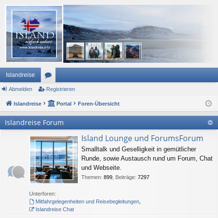
Islandreise
Abmelden
or
Registrieren
Islandreise
en
Portal
Foren-Übersicht
Islandreise Forum
Island Lounge und ForumsForum
Smalltalk und Geselligkeit in gemütlicher
Runde, sowie Austausch rund um Forum, Chat
und Webseite.
Themen
:
899
,
Beiträge
:
7297
Unterforen:
Mitfahrgelegenheiten und Reisebegleitungen
,
Islandreise Chat