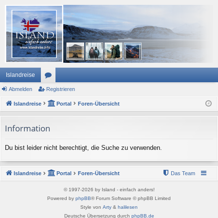
Islandreise
Abmelden
or
Registrieren
Islandreise
en
Portal
Foren-Übersicht
Information
Du bist leider nicht berechtigt, die Suche zu verwenden.
Islandreise
Portal
Foren-Übersicht
Das Team
© 1997-2026 by Island - einfach anders!
Powered by
phpBB
® Forum Software © phpBB Limited
Style von
Arty
&
halilesen
Deutsche Übersetzung durch
phpBB.de