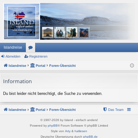
Islandreise
Abmelden
or
Registrieren
Islandreise
en
Portal
Foren-Übersicht
Information
Du bist leider nicht berechtigt, die Suche zu verwenden.
Islandreise
Portal
Foren-Übersicht
Das Team
© 1997-2026 by Island - einfach anders!
Powered by
phpBB
® Forum Software © phpBB Limited
Style von
Arty
&
halilesen
Deutsche Übersetzung durch
phpBB.de