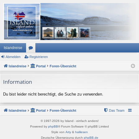
Islandreise
Abmelden
or
Registrieren
Islandreise
en
Portal
Foren-Übersicht
Information
Du bist leider nicht berechtigt, die Suche zu verwenden.
Islandreise
Portal
Foren-Übersicht
Das Team
© 1997-2026 by Island - einfach anders!
Powered by
phpBB
® Forum Software © phpBB Limited
Style von
Arty
&
halilesen
Deutsche Übersetzung durch
phpBB.de