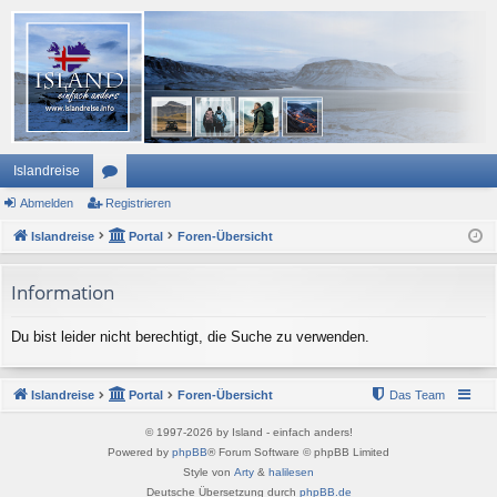
Islandreise
Abmelden
or
Registrieren
Islandreise
en
Portal
Foren-Übersicht
Information
Du bist leider nicht berechtigt, die Suche zu verwenden.
Islandreise
Portal
Foren-Übersicht
Das Team
© 1997-2026 by Island - einfach anders!
Powered by
phpBB
® Forum Software © phpBB Limited
Style von
Arty
&
halilesen
Deutsche Übersetzung durch
phpBB.de