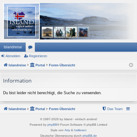
Islandreise
Abmelden
or
Registrieren
Islandreise
en
Portal
Foren-Übersicht
Information
Du bist leider nicht berechtigt, die Suche zu verwenden.
Islandreise
Portal
Foren-Übersicht
Das Team
© 1997-2026 by Island - einfach anders!
Powered by
phpBB
® Forum Software © phpBB Limited
Style von
Arty
&
halilesen
Deutsche Übersetzung durch
phpBB.de