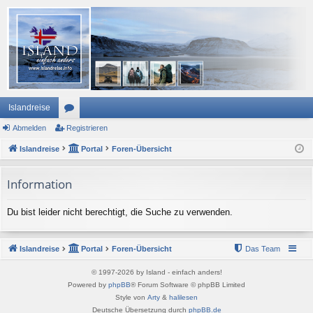
Islandreise
Abmelden
or
Registrieren
Islandreise
en
Portal
Foren-Übersicht
Information
Du bist leider nicht berechtigt, die Suche zu verwenden.
Islandreise
Portal
Foren-Übersicht
Das Team
© 1997-2026 by Island - einfach anders!
Powered by
phpBB
® Forum Software © phpBB Limited
Style von
Arty
&
halilesen
Deutsche Übersetzung durch
phpBB.de