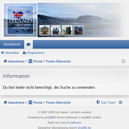
Islandreise
Abmelden
or
Registrieren
Islandreise
en
Portal
Foren-Übersicht
Information
Du bist leider nicht berechtigt, die Suche zu verwenden.
Islandreise
Portal
Foren-Übersicht
Das Team
© 1997-2026 by Island - einfach anders!
Powered by
phpBB
® Forum Software © phpBB Limited
Style von
Arty
&
halilesen
Deutsche Übersetzung durch
phpBB.de