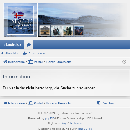
Islandreise
Abmelden
or
Registrieren
Islandreise
en
Portal
Foren-Übersicht
Information
Du bist leider nicht berechtigt, die Suche zu verwenden.
Islandreise
Portal
Foren-Übersicht
Das Team
© 1997-2026 by Island - einfach anders!
Powered by
phpBB
® Forum Software © phpBB Limited
Style von
Arty
&
halilesen
Deutsche Übersetzung durch
phpBB.de