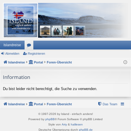
Islandreise
Abmelden
or
Registrieren
Islandreise
en
Portal
Foren-Übersicht
Information
Du bist leider nicht berechtigt, die Suche zu verwenden.
Islandreise
Portal
Foren-Übersicht
Das Team
© 1997-2026 by Island - einfach anders!
Powered by
phpBB
® Forum Software © phpBB Limited
Style von
Arty
&
halilesen
Deutsche Übersetzung durch
phpBB.de