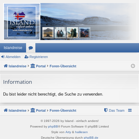
Islandreise
Abmelden
or
Registrieren
Islandreise
en
Portal
Foren-Übersicht
Information
Du bist leider nicht berechtigt, die Suche zu verwenden.
Islandreise
Portal
Foren-Übersicht
Das Team
© 1997-2026 by Island - einfach anders!
Powered by
phpBB
® Forum Software © phpBB Limited
Style von
Arty
&
halilesen
Deutsche Übersetzung durch
phpBB.de