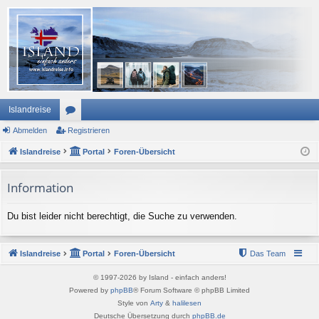
Islandreise
Abmelden
or
Registrieren
Islandreise
en
Portal
Foren-Übersicht
Information
Du bist leider nicht berechtigt, die Suche zu verwenden.
Islandreise
Portal
Foren-Übersicht
Das Team
© 1997-2026 by Island - einfach anders!
Powered by
phpBB
® Forum Software © phpBB Limited
Style von
Arty
&
halilesen
Deutsche Übersetzung durch
phpBB.de