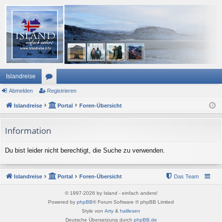
Islandreise
Abmelden
or
Registrieren
Islandreise
en
Portal
Foren-Übersicht
Information
Du bist leider nicht berechtigt, die Suche zu verwenden.
Islandreise
Portal
Foren-Übersicht
Das Team
© 1997-2026 by Island - einfach anders!
Powered by
phpBB
® Forum Software © phpBB Limited
Style von
Arty
&
halilesen
Deutsche Übersetzung durch
phpBB.de