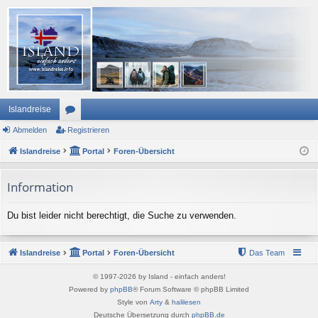
Islandreise
Abmelden
or
Registrieren
Islandreise
en
Portal
Foren-Übersicht
Information
Du bist leider nicht berechtigt, die Suche zu verwenden.
Islandreise
Portal
Foren-Übersicht
Das Team
© 1997-2026 by Island - einfach anders!
Powered by
phpBB
® Forum Software © phpBB Limited
Style von
Arty
&
halilesen
Deutsche Übersetzung durch
phpBB.de