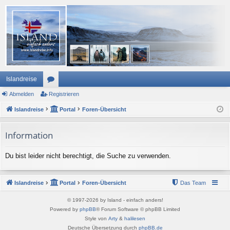
Islandreise
Abmelden
or
Registrieren
Islandreise
en
Portal
Foren-Übersicht
Information
Du bist leider nicht berechtigt, die Suche zu verwenden.
Islandreise
Portal
Foren-Übersicht
Das Team
© 1997-2026 by Island - einfach anders!
Powered by
phpBB
® Forum Software © phpBB Limited
Style von
Arty
&
halilesen
Deutsche Übersetzung durch
phpBB.de