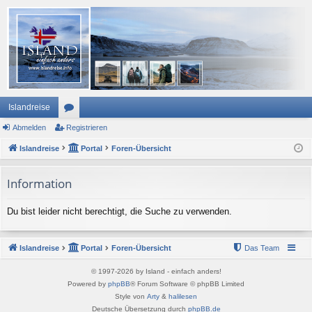
Islandreise
Abmelden
or
Registrieren
Islandreise
en
Portal
Foren-Übersicht
Information
Du bist leider nicht berechtigt, die Suche zu verwenden.
Islandreise
Portal
Foren-Übersicht
Das Team
© 1997-2026 by Island - einfach anders!
Powered by
phpBB
® Forum Software © phpBB Limited
Style von
Arty
&
halilesen
Deutsche Übersetzung durch
phpBB.de