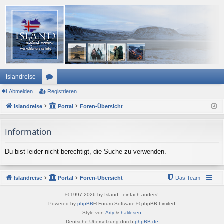
Islandreise
Abmelden
or
Registrieren
Islandreise
en
Portal
Foren-Übersicht
Information
Du bist leider nicht berechtigt, die Suche zu verwenden.
Islandreise
Portal
Foren-Übersicht
Das Team
© 1997-2026 by Island - einfach anders!
Powered by
phpBB
® Forum Software © phpBB Limited
Style von
Arty
&
halilesen
Deutsche Übersetzung durch
phpBB.de