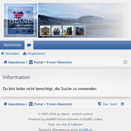
Islandreise
Abmelden
or
Registrieren
Islandreise
en
Portal
Foren-Übersicht
Information
Du bist leider nicht berechtigt, die Suche zu verwenden.
Islandreise
Portal
Foren-Übersicht
Das Team
© 1997-2026 by Island - einfach anders!
Powered by
phpBB
® Forum Software © phpBB Limited
Style von
Arty
&
halilesen
Deutsche Übersetzung durch
phpBB.de