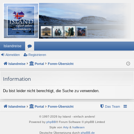
Islandreise
Abmelden
or
Registrieren
Islandreise
en
Portal
Foren-Übersicht
Information
Du bist leider nicht berechtigt, die Suche zu verwenden.
Islandreise
Portal
Foren-Übersicht
Das Team
© 1997-2026 by Island - einfach anders!
Powered by
phpBB
® Forum Software © phpBB Limited
Style von
Arty
&
halilesen
Deutsche Übersetzung durch
phpBB.de