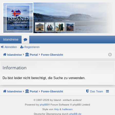
Islandreise
Abmelden
or
Registrieren
Islandreise
en
Portal
Foren-Übersicht
Information
Du bist leider nicht berechtigt, die Suche zu verwenden.
Islandreise
Portal
Foren-Übersicht
Das Team
© 1997-2026 by Island - einfach anders!
Powered by
phpBB
® Forum Software © phpBB Limited
Style von
Arty
&
halilesen
Deutsche Übersetzung durch
phpBB.de