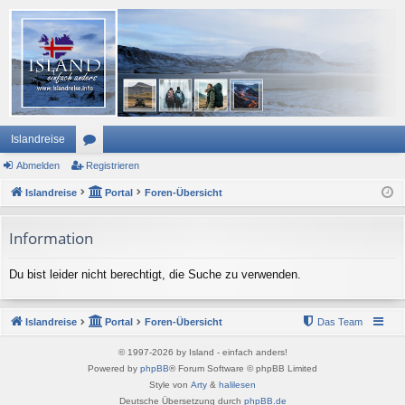
Islandreise
Abmelden
or
Registrieren
Islandreise
en
Portal
Foren-Übersicht
Information
Du bist leider nicht berechtigt, die Suche zu verwenden.
Islandreise
Portal
Foren-Übersicht
Das Team
© 1997-2026 by Island - einfach anders!
Powered by
phpBB
® Forum Software © phpBB Limited
Style von
Arty
&
halilesen
Deutsche Übersetzung durch
phpBB.de