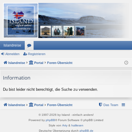
Islandreise
Abmelden
or
Registrieren
Islandreise
en
Portal
Foren-Übersicht
Information
Du bist leider nicht berechtigt, die Suche zu verwenden.
Islandreise
Portal
Foren-Übersicht
Das Team
© 1997-2026 by Island - einfach anders!
Powered by
phpBB
® Forum Software © phpBB Limited
Style von
Arty
&
halilesen
Deutsche Übersetzung durch
phpBB.de