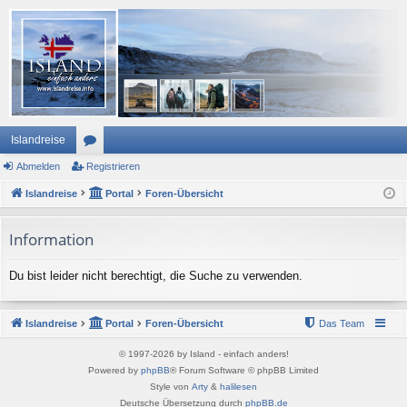
Islandreise
Abmelden
or
Registrieren
Islandreise
en
Portal
Foren-Übersicht
Information
Du bist leider nicht berechtigt, die Suche zu verwenden.
Islandreise
Portal
Foren-Übersicht
Das Team
© 1997-2026 by Island - einfach anders!
Powered by
phpBB
® Forum Software © phpBB Limited
Style von
Arty
&
halilesen
Deutsche Übersetzung durch
phpBB.de