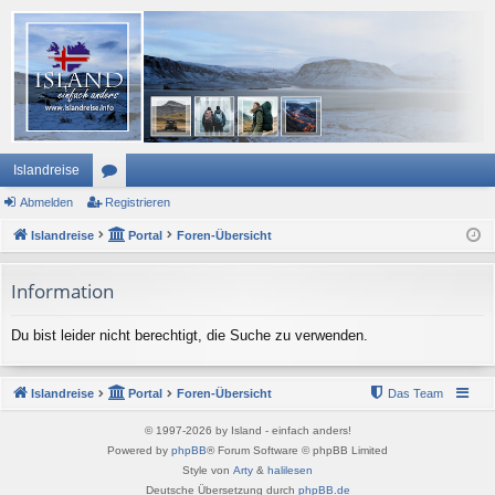
Islandreise
Abmelden
or
Registrieren
Islandreise
en
Portal
Foren-Übersicht
Information
Du bist leider nicht berechtigt, die Suche zu verwenden.
Islandreise
Portal
Foren-Übersicht
Das Team
© 1997-2026 by Island - einfach anders!
Powered by
phpBB
® Forum Software © phpBB Limited
Style von
Arty
&
halilesen
Deutsche Übersetzung durch
phpBB.de