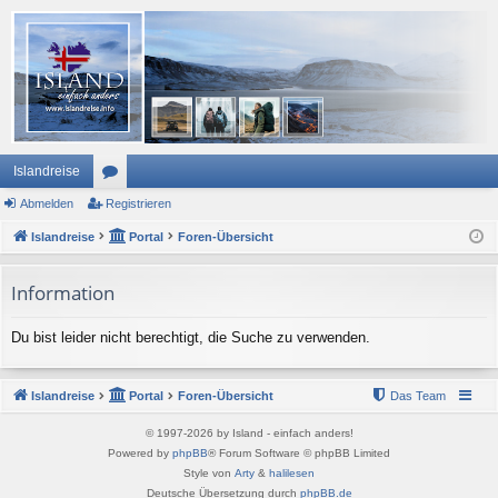
Islandreise
Abmelden
or
Registrieren
Islandreise
en
Portal
Foren-Übersicht
Information
Du bist leider nicht berechtigt, die Suche zu verwenden.
Islandreise
Portal
Foren-Übersicht
Das Team
© 1997-2026 by Island - einfach anders!
Powered by
phpBB
® Forum Software © phpBB Limited
Style von
Arty
&
halilesen
Deutsche Übersetzung durch
phpBB.de