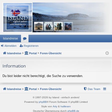
Islandreise
Abmelden
or
Registrieren
Islandreise
en
Portal
Foren-Übersicht
Information
Du bist leider nicht berechtigt, die Suche zu verwenden.
Islandreise
Portal
Foren-Übersicht
Das Team
© 1997-2026 by Island - einfach anders!
Powered by
phpBB
® Forum Software © phpBB Limited
Style von
Arty
&
halilesen
Deutsche Übersetzung durch
phpBB.de