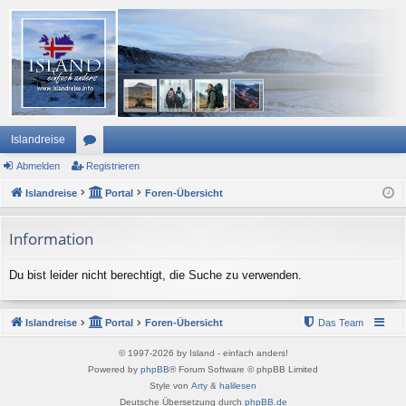
Islandreise
Abmelden
or
Registrieren
Islandreise
en
Portal
Foren-Übersicht
Information
Du bist leider nicht berechtigt, die Suche zu verwenden.
Islandreise
Portal
Foren-Übersicht
Das Team
© 1997-2026 by Island - einfach anders!
Powered by
phpBB
® Forum Software © phpBB Limited
Style von
Arty
&
halilesen
Deutsche Übersetzung durch
phpBB.de