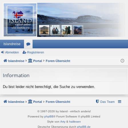
Islandreise
Abmelden
or
Registrieren
Islandreise
en
Portal
Foren-Übersicht
Information
Du bist leider nicht berechtigt, die Suche zu verwenden.
Islandreise
Portal
Foren-Übersicht
Das Team
© 1997-2026 by Island - einfach anders!
Powered by
phpBB
® Forum Software © phpBB Limited
Style von
Arty
&
halilesen
Deutsche Übersetzung durch
phpBB.de