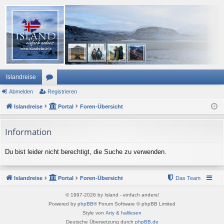
Islandreise
Abmelden
or
Registrieren
Islandreise
en
Portal
Foren-Übersicht
Information
Du bist leider nicht berechtigt, die Suche zu verwenden.
Islandreise
Portal
Foren-Übersicht
Das Team
© 1997-2026 by Island - einfach anders!
Powered by
phpBB
® Forum Software © phpBB Limited
Style von
Arty
&
halilesen
Deutsche Übersetzung durch
phpBB.de