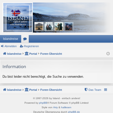
Islandreise
Abmelden
or
Registrieren
Islandreise
en
Portal
Foren-Übersicht
Information
Du bist leider nicht berechtigt, die Suche zu verwenden.
Islandreise
Portal
Foren-Übersicht
Das Team
© 1997-2026 by Island - einfach anders!
Powered by
phpBB
® Forum Software © phpBB Limited
Style von
Arty
&
halilesen
Deutsche Übersetzung durch
phpBB.de