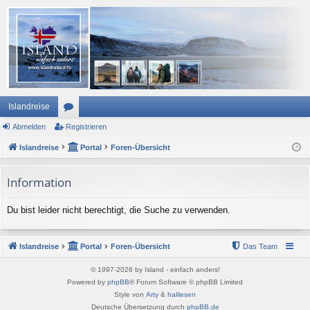
Islandreise
Abmelden
or
Registrieren
Islandreise
en
Portal
Foren-Übersicht
Information
Du bist leider nicht berechtigt, die Suche zu verwenden.
Islandreise
Portal
Foren-Übersicht
Das Team
© 1997-2026 by Island - einfach anders!
Powered by
phpBB
® Forum Software © phpBB Limited
Style von
Arty
&
halilesen
Deutsche Übersetzung durch
phpBB.de