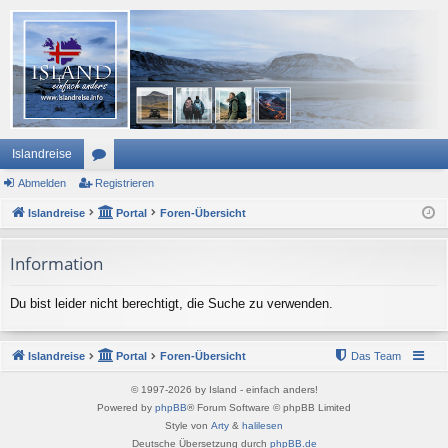
Islandreise
Abmelden
or
Registrieren
Islandreise
en
Portal
Foren-Übersicht
Information
Du bist leider nicht berechtigt, die Suche zu verwenden.
Islandreise
Portal
Foren-Übersicht
Das Team
© 1997-2026 by Island - einfach anders!
Powered by
phpBB
® Forum Software © phpBB Limited
Style von
Arty
&
halilesen
Deutsche Übersetzung durch
phpBB.de