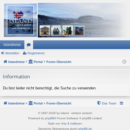
Islandreise
Abmelden
or
Registrieren
Islandreise
en
Portal
Foren-Übersicht
Information
Du bist leider nicht berechtigt, die Suche zu verwenden.
Islandreise
Portal
Foren-Übersicht
Das Team
© 1997-2026 by Island - einfach anders!
Powered by
phpBB
® Forum Software © phpBB Limited
Style von
Arty
&
halilesen
Deutsche Übersetzung durch
phpBB.de