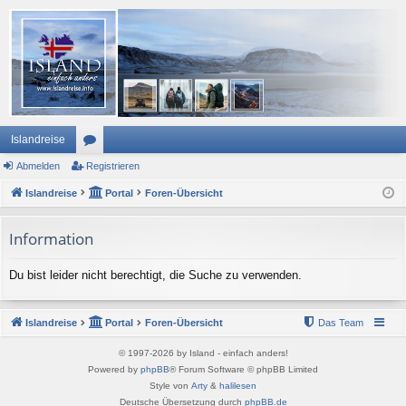
Islandreise
Abmelden
or
Registrieren
Islandreise
en
Portal
Foren-Übersicht
Information
Du bist leider nicht berechtigt, die Suche zu verwenden.
Islandreise
Portal
Foren-Übersicht
Das Team
© 1997-2026 by Island - einfach anders!
Powered by
phpBB
® Forum Software © phpBB Limited
Style von
Arty
&
halilesen
Deutsche Übersetzung durch
phpBB.de