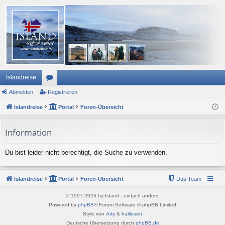
Islandreise
Abmelden
or
Registrieren
Islandreise
en
Portal
Foren-Übersicht
Information
Du bist leider nicht berechtigt, die Suche zu verwenden.
Islandreise
Portal
Foren-Übersicht
Das Team
© 1997-2026 by Island - einfach anders!
Powered by
phpBB
® Forum Software © phpBB Limited
Style von
Arty
&
halilesen
Deutsche Übersetzung durch
phpBB.de