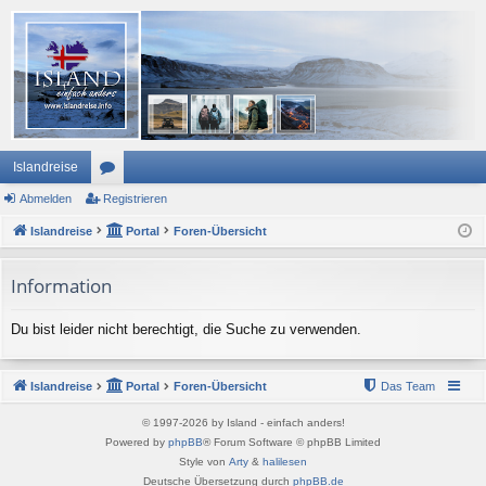
Islandreise
Abmelden
or
Registrieren
Islandreise
en
Portal
Foren-Übersicht
Information
Du bist leider nicht berechtigt, die Suche zu verwenden.
Islandreise
Portal
Foren-Übersicht
Das Team
© 1997-2026 by Island - einfach anders!
Powered by
phpBB
® Forum Software © phpBB Limited
Style von
Arty
&
halilesen
Deutsche Übersetzung durch
phpBB.de