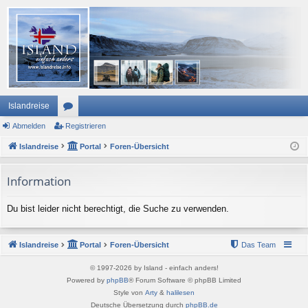
Islandreise
Abmelden
or
Registrieren
Islandreise
en
Portal
Foren-Übersicht
Information
Du bist leider nicht berechtigt, die Suche zu verwenden.
Islandreise
Portal
Foren-Übersicht
Das Team
© 1997-2026 by Island - einfach anders!
Powered by
phpBB
® Forum Software © phpBB Limited
Style von
Arty
&
halilesen
Deutsche Übersetzung durch
phpBB.de