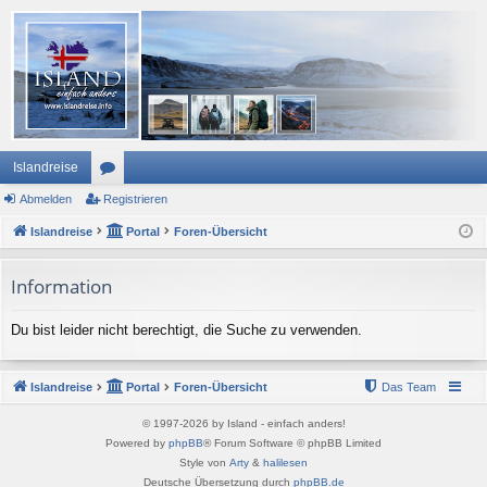
Islandreise
Abmelden
or
Registrieren
Islandreise
en
Portal
Foren-Übersicht
Information
Du bist leider nicht berechtigt, die Suche zu verwenden.
Islandreise
Portal
Foren-Übersicht
Das Team
© 1997-2026 by Island - einfach anders!
Powered by
phpBB
® Forum Software © phpBB Limited
Style von
Arty
&
halilesen
Deutsche Übersetzung durch
phpBB.de