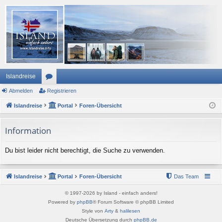
Islandreise
Abmelden
or
Registrieren
Islandreise
en
Portal
Foren-Übersicht
Information
Du bist leider nicht berechtigt, die Suche zu verwenden.
Islandreise
Portal
Foren-Übersicht
Das Team
© 1997-2026 by Island - einfach anders!
Powered by
phpBB
® Forum Software © phpBB Limited
Style von
Arty
&
halilesen
Deutsche Übersetzung durch
phpBB.de