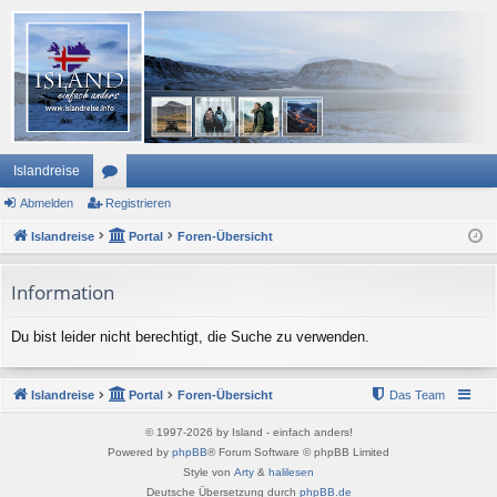
Islandreise
Abmelden
or
Registrieren
Islandreise
en
Portal
Foren-Übersicht
Information
Du bist leider nicht berechtigt, die Suche zu verwenden.
Islandreise
Portal
Foren-Übersicht
Das Team
© 1997-2026 by Island - einfach anders!
Powered by
phpBB
® Forum Software © phpBB Limited
Style von
Arty
&
halilesen
Deutsche Übersetzung durch
phpBB.de