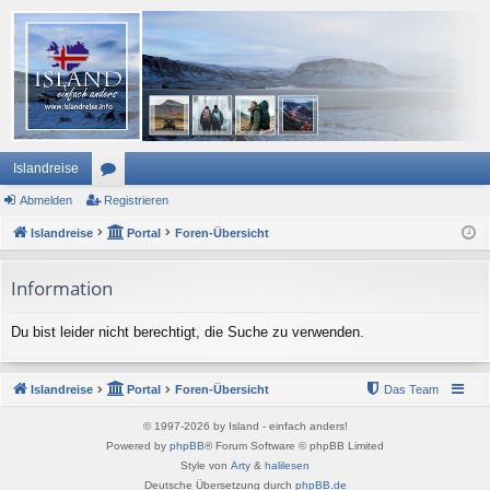
Islandreise
Abmelden
or
Registrieren
Islandreise
en
Portal
Foren-Übersicht
Information
Du bist leider nicht berechtigt, die Suche zu verwenden.
Islandreise
Portal
Foren-Übersicht
Das Team
© 1997-2026 by Island - einfach anders!
Powered by
phpBB
® Forum Software © phpBB Limited
Style von
Arty
&
halilesen
Deutsche Übersetzung durch
phpBB.de