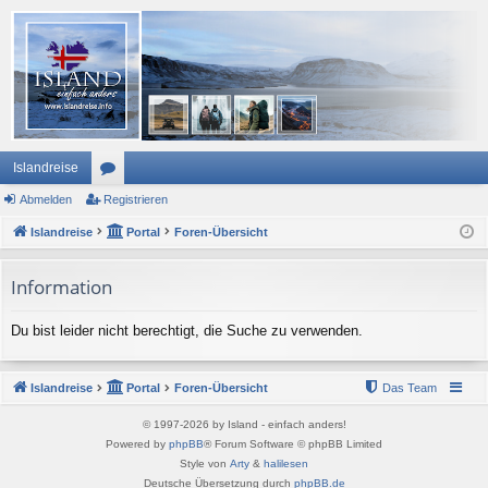
Islandreise
Abmelden
or
Registrieren
Islandreise
en
Portal
Foren-Übersicht
Information
Du bist leider nicht berechtigt, die Suche zu verwenden.
Islandreise
Portal
Foren-Übersicht
Das Team
© 1997-2026 by Island - einfach anders!
Powered by
phpBB
® Forum Software © phpBB Limited
Style von
Arty
&
halilesen
Deutsche Übersetzung durch
phpBB.de