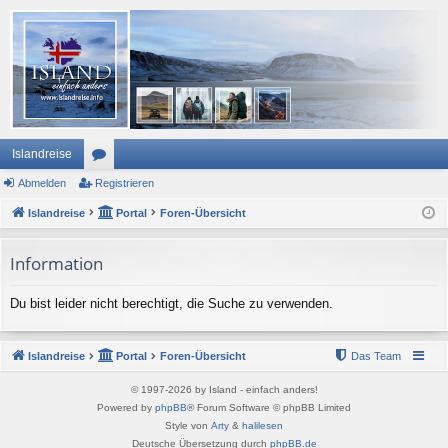
Islandreise
Abmelden
or
Registrieren
Islandreise
en
Portal
Foren-Übersicht
Information
Du bist leider nicht berechtigt, die Suche zu verwenden.
Islandreise
Portal
Foren-Übersicht
Das Team
© 1997-2026 by Island - einfach anders!
Powered by
phpBB
® Forum Software © phpBB Limited
Style von
Arty
&
halilesen
Deutsche Übersetzung durch
phpBB.de