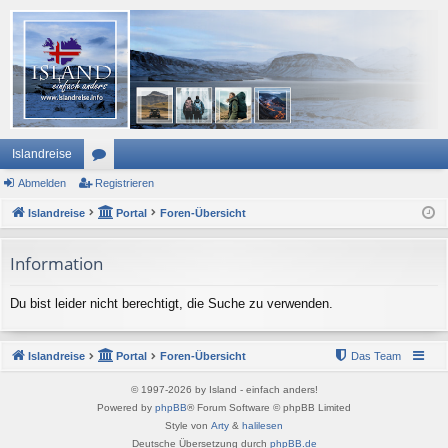
Islandreise
Abmelden
or
Registrieren
Islandreise
en
Portal
Foren-Übersicht
Information
Du bist leider nicht berechtigt, die Suche zu verwenden.
Islandreise
Portal
Foren-Übersicht
Das Team
© 1997-2026 by Island - einfach anders!
Powered by
phpBB
® Forum Software © phpBB Limited
Style von
Arty
&
halilesen
Deutsche Übersetzung durch
phpBB.de