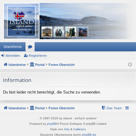
Islandreise
Abmelden
or
Registrieren
Islandreise
en
Portal
Foren-Übersicht
Information
Du bist leider nicht berechtigt, die Suche zu verwenden.
Islandreise
Portal
Foren-Übersicht
Das Team
© 1997-2026 by Island - einfach anders!
Powered by
phpBB
® Forum Software © phpBB Limited
Style von
Arty
&
halilesen
Deutsche Übersetzung durch
phpBB.de