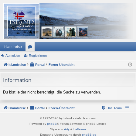
Islandreise
Abmelden
or
Registrieren
Islandreise
en
Portal
Foren-Übersicht
Information
Du bist leider nicht berechtigt, die Suche zu verwenden.
Islandreise
Portal
Foren-Übersicht
Das Team
© 1997-2026 by Island - einfach anders!
Powered by
phpBB
® Forum Software © phpBB Limited
Style von
Arty
&
halilesen
Deutsche Übersetzung durch
phpBB.de