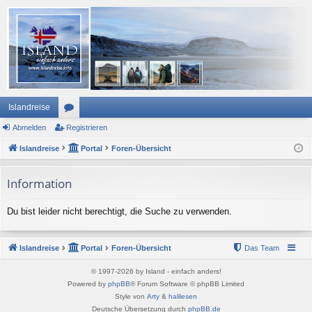
Islandreise
Abmelden
or
Registrieren
Islandreise
en
Portal
Foren-Übersicht
Information
Du bist leider nicht berechtigt, die Suche zu verwenden.
Islandreise
Portal
Foren-Übersicht
Das Team
© 1997-2026 by Island - einfach anders!
Powered by
phpBB
® Forum Software © phpBB Limited
Style von
Arty
&
halilesen
Deutsche Übersetzung durch
phpBB.de