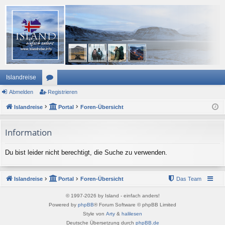
Islandreise
Abmelden
or
Registrieren
Islandreise
en
Portal
Foren-Übersicht
Information
Du bist leider nicht berechtigt, die Suche zu verwenden.
Islandreise
Portal
Foren-Übersicht
Das Team
© 1997-2026 by Island - einfach anders!
Powered by
phpBB
® Forum Software © phpBB Limited
Style von
Arty
&
halilesen
Deutsche Übersetzung durch
phpBB.de