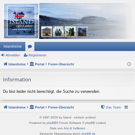
Islandreise
Abmelden
or
Registrieren
Islandreise
en
Portal
Foren-Übersicht
Information
Du bist leider nicht berechtigt, die Suche zu verwenden.
Islandreise
Portal
Foren-Übersicht
Das Team
© 1997-2026 by Island - einfach anders!
Powered by
phpBB
® Forum Software © phpBB Limited
Style von
Arty
&
halilesen
Deutsche Übersetzung durch
phpBB.de