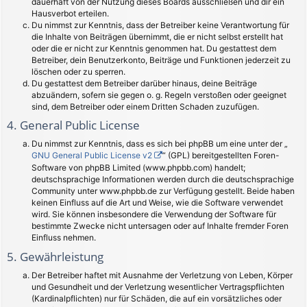
dauerhaft von der Nutzung dieses Boards ausschließen und dir ein
Hausverbot erteilen.
Du nimmst zur Kenntnis, dass der Betreiber keine Verantwortung für
die Inhalte von Beiträgen übernimmt, die er nicht selbst erstellt hat
oder die er nicht zur Kenntnis genommen hat. Du gestattest dem
Betreiber, dein Benutzerkonto, Beiträge und Funktionen jederzeit zu
löschen oder zu sperren.
Du gestattest dem Betreiber darüber hinaus, deine Beiträge
abzuändern, sofern sie gegen o. g. Regeln verstoßen oder geeignet
sind, dem Betreiber oder einem Dritten Schaden zuzufügen.
4. General Public License
Du nimmst zur Kenntnis, dass es sich bei phpBB um eine unter der „
GNU General Public License v2
“ (GPL) bereitgestellten Foren-
Software von phpBB Limited (www.phpbb.com) handelt;
deutschsprachige Informationen werden durch die deutschsprachige
Community unter www.phpbb.de zur Verfügung gestellt. Beide haben
keinen Einfluss auf die Art und Weise, wie die Software verwendet
wird. Sie können insbesondere die Verwendung der Software für
bestimmte Zwecke nicht untersagen oder auf Inhalte fremder Foren
Einfluss nehmen.
5. Gewährleistung
Der Betreiber haftet mit Ausnahme der Verletzung von Leben, Körper
und Gesundheit und der Verletzung wesentlicher Vertragspflichten
(Kardinalpflichten) nur für Schäden, die auf ein vorsätzliches oder